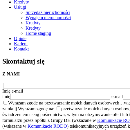
Kredyty
Usługi
Sprzedaż nieruchomości
Wynajem nieruchomości
Kredyty
Kredyty
Home staging
Opinie
Kariera
Kontakt
Skontaktuj
się
Z NAMI
Imię
e-mail
imię
e-mail
Wyrażam zgodę na przetwarzanie moich danych osobowych…
wię
zamknij
Wyrażam zgodę na:
przetwarzanie moich danych osobow
świadczeniem usług pośrednictwa, w tym na otrzymywanie ofert lub
formularzu przez Spółki z Grupy DH (wskazane w
Komunikacie R
(wskazane w
Komunikacie RODO
) telekomunikacyjnych urządzeń 