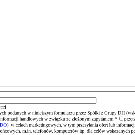
cej
ych podanych w niniejszym formularzu przez Spółki z Grupy DH (w
 informacji handlowych w związku ze złożonym zapytaniem *
przet
ODO
), w celach marketingowych, w tym przesyłania ofert lub informac
końcowych, m.in. telefonów, komputerów itp. dla celów wskazanych p