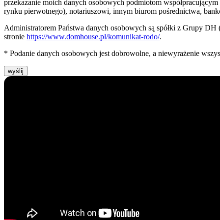
przekazanie moich danych osobowych podmiotom współpracujący
rynku pierwotnego), notariuszowi, innym biurom pośrednictwa, bank
Administratorem Państwa danych osobowych są spółki z Grupy DH
stronie
https://www.domhouse.pl/komunikat-rodo/
.
* Podanie danych osobowych jest dobrowolne, a niewyrażenie wszystk
wyślij