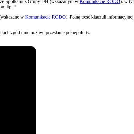
m ze Spółkami z Grupy DH (wskazanym w
Komunikacie RODO
), w t
om itp. *
 (wskazane w
Komunikacie RODO
). Pełną treść klauzuli informacyj
ich zgód uniemożliwi przesłanie pełnej oferty.