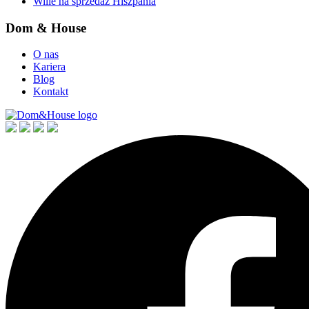
Wille na sprzedaż Hiszpania
Dom & House
O nas
Kariera
Blog
Kontakt