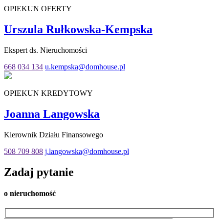
OPIEKUN OFERTY
Urszula Rułkowska-Kempska
Ekspert ds. Nieruchomości
668 034 134
u.kempska@domhouse.pl
OPIEKUN KREDYTOWY
Joanna Langowska
Kierownik Działu Finansowego
508 709 808
j.langowska@domhouse.pl
Zadaj
pytanie
o nieruchomość