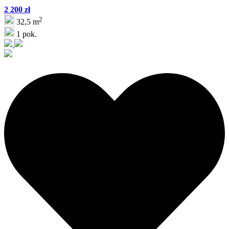
2 200 zł
2
32,5 m
1 pok.