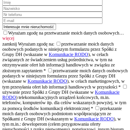
Wyrażam zgodę na przetwarzanie moich danych osobowych…
więcej
zamknij
Wyrażam zgodę na:
przetwarzanie moich danych
osobowych podanych w niniejszym formularzu przez Spółki z
Grupy DH (wskazane w
Komunikacie RODO
), w celach
związanych ze świadczeniem usług pośrednictwa, w tym na
otrzymywanie ofert lub informacji handlowych w związku ze
złożonym zapytaniem *
przetwarzanie moich danych osobowych
podanych w niniejszym formularzu przez Spółki z Grupy DH
(wskazane w
Komunikacie RODO
), w celach marketingowych, w
tym przesyłania ofert lub informacji handlowych w przyszłości *
używanie przez Spółki z Grupy DH (wskazane w
Komunikacie
RODO
) telekomunikacyjnych urządzeń końcowych, m.in.
telefonów, komputerów itp. dla celów wskazanych powyżej, w tym
za pomocą środków komunikacji elektronicznej *
przekazanie
moich danych osobowych podmiotom współpracującym ze
Spółkami z Grupy DH (wskazanym w
Komunikacie RODO
), w
tym m.in.: deweloperom (celem przygotowania oferty
nieruchomości z rynku pierwotnego), notariuszowi, innym biurom