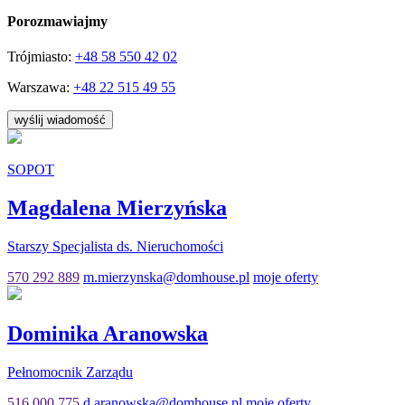
Porozmawiajmy
Trójmiasto:
+48
58 550 42 02
Warszawa:
+48
22 515 49 55
wyślij wiadomość
SOPOT
Magdalena Mierzyńska
Starszy Specjalista ds. Nieruchomości
570 292 889
m.mierzynska@domhouse.pl
moje oferty
Dominika Aranowska
Pełnomocnik Zarządu
516 000 775
d.aranowska@domhouse.pl
moje oferty