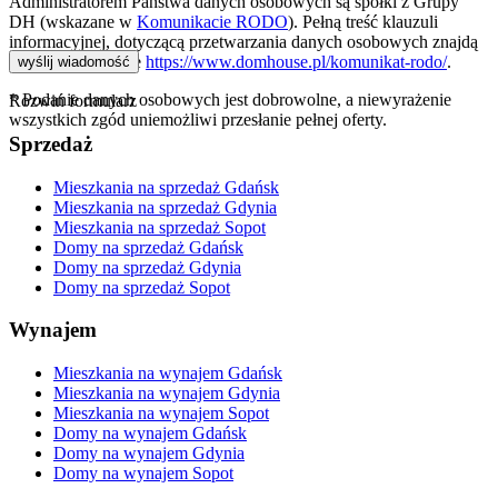
Administratorem Państwa danych osobowych są spółki z Grupy
DH (wskazane w
Komunikacie RODO
). Pełną treść klauzuli
informacyjnej, dotyczącą przetwarzania danych osobowych znajdą
Państwo na stronie
https://www.domhouse.pl/komunikat-rodo/
.
* Podanie danych osobowych jest dobrowolne, a niewyrażenie
Rozwiń formularz
wszystkich zgód uniemożliwi przesłanie pełnej oferty.
Sprzedaż
Mieszkania na sprzedaż Gdańsk
Mieszkania na sprzedaż Gdynia
Mieszkania na sprzedaż Sopot
Domy na sprzedaż Gdańsk
Domy na sprzedaż Gdynia
Domy na sprzedaż Sopot
Wynajem
Mieszkania na wynajem Gdańsk
Mieszkania na wynajem Gdynia
Mieszkania na wynajem Sopot
Domy na wynajem Gdańsk
Domy na wynajem Gdynia
Domy na wynajem Sopot