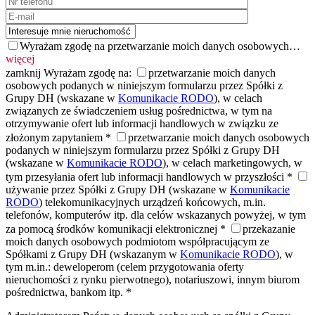
Wyrażam zgodę na przetwarzanie moich danych osobowych…
więcej
zamknij
Wyrażam zgodę na:
przetwarzanie moich danych
osobowych podanych w niniejszym formularzu przez Spółki z
Grupy DH (wskazane w
Komunikacie RODO
), w celach
związanych ze świadczeniem usług pośrednictwa, w tym na
otrzymywanie ofert lub informacji handlowych w związku ze
złożonym zapytaniem *
przetwarzanie moich danych osobowych
podanych w niniejszym formularzu przez Spółki z Grupy DH
(wskazane w
Komunikacie RODO
), w celach marketingowych, w
tym przesyłania ofert lub informacji handlowych w przyszłości *
używanie przez Spółki z Grupy DH (wskazane w
Komunikacie
RODO
) telekomunikacyjnych urządzeń końcowych, m.in.
telefonów, komputerów itp. dla celów wskazanych powyżej, w tym
za pomocą środków komunikacji elektronicznej *
przekazanie
moich danych osobowych podmiotom współpracującym ze
Spółkami z Grupy DH (wskazanym w
Komunikacie RODO
), w
tym m.in.: deweloperom (celem przygotowania oferty
nieruchomości z rynku pierwotnego), notariuszowi, innym biurom
pośrednictwa, bankom itp. *