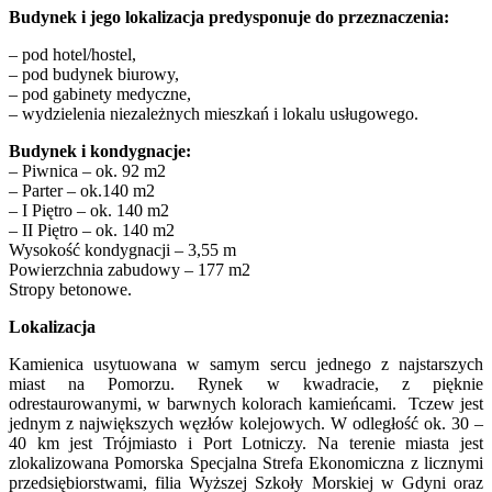
Budynek i jego lokalizacja predysponuje do przeznaczenia:
– pod hotel/hostel,
– pod budynek biurowy,
– pod gabinety medyczne,
– wydzielenia niezależnych mieszkań i lokalu usługowego.
Budynek i kondygnacje:
– Piwnica – ok. 92 m2
– Parter – ok.140 m2
– I Piętro – ok. 140 m2
– II Piętro – ok. 140 m2
Wysokość kondygnacji – 3,55 m
Powierzchnia zabudowy – 177 m2
Stropy betonowe.
Lokalizacja
Kamienica usytuowana w samym sercu jednego z najstarszych
miast na Pomorzu. Rynek w kwadracie, z pięknie
odrestaurowanymi, w barwnych kolorach kamieńcami. Tczew jest
jednym z największych węzłów kolejowych. W odległość ok. 30 –
40 km jest Trójmiasto i Port Lotniczy. Na terenie miasta jest
zlokalizowana Pomorska Specjalna Strefa Ekonomiczna z licznymi
przedsiębiorstwami, filia Wyższej Szkoły Morskiej w Gdyni oraz