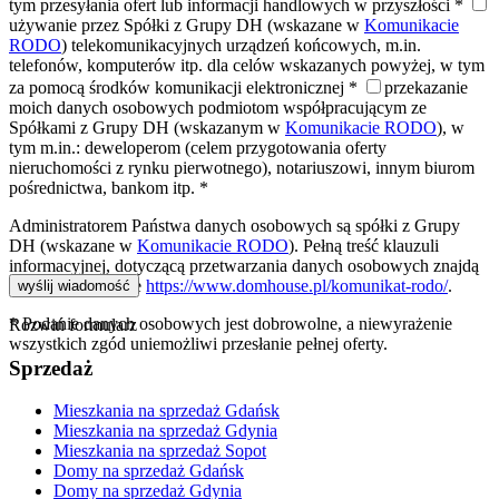
tym przesyłania ofert lub informacji handlowych w przyszłości *
używanie przez Spółki z Grupy DH (wskazane w
Komunikacie
RODO
) telekomunikacyjnych urządzeń końcowych, m.in.
telefonów, komputerów itp. dla celów wskazanych powyżej, w tym
za pomocą środków komunikacji elektronicznej *
przekazanie
moich danych osobowych podmiotom współpracującym ze
Spółkami z Grupy DH (wskazanym w
Komunikacie RODO
), w
tym m.in.: deweloperom (celem przygotowania oferty
nieruchomości z rynku pierwotnego), notariuszowi, innym biurom
pośrednictwa, bankom itp. *
Administratorem Państwa danych osobowych są spółki z Grupy
DH (wskazane w
Komunikacie RODO
). Pełną treść klauzuli
informacyjnej, dotyczącą przetwarzania danych osobowych znajdą
Państwo na stronie
https://www.domhouse.pl/komunikat-rodo/
.
* Podanie danych osobowych jest dobrowolne, a niewyrażenie
Rozwiń formularz
wszystkich zgód uniemożliwi przesłanie pełnej oferty.
Sprzedaż
Mieszkania na sprzedaż Gdańsk
Mieszkania na sprzedaż Gdynia
Mieszkania na sprzedaż Sopot
Domy na sprzedaż Gdańsk
Domy na sprzedaż Gdynia