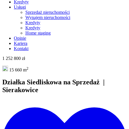
Kredyty
Usługi
Sprzedaż nieruchomości
Wynajem nieruchomości
Kredyty
Kredyty
Home staging
Opinie
Kariera
Kontakt
1 252 800 zł
2
15 660 m
Działka
Siedliskowa
na
Sprzedaż
|
Sierakowice