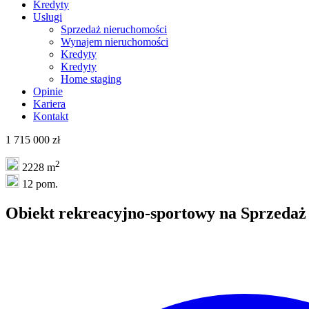
Kredyty
Usługi
Sprzedaż nieruchomości
Wynajem nieruchomości
Kredyty
Kredyty
Home staging
Opinie
Kariera
Kontakt
1 715 000 zł
2
2228 m
12 pom.
Obiekt rekreacyjno-sportowy na
Sprzedaż