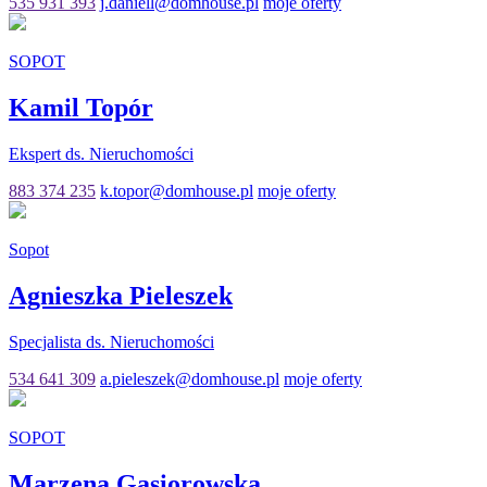
535 931 393
j.daniell@domhouse.pl
moje oferty
SOPOT
Kamil Topór
Ekspert ds. Nieruchomości
883 374 235
k.topor@domhouse.pl
moje oferty
Sopot
Agnieszka Pieleszek
Specjalista ds. Nieruchomości
534 641 309
a.pieleszek@domhouse.pl
moje oferty
SOPOT
Marzena Gąsiorowska