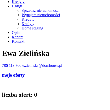
Kredyty
Usługi
Sprzedaż nieruchomości
Wynajem nieruchomości
Kredyty
Kredyty
Home staging
Opinie
Kariera
Kontakt
Ewa Zielińska
786 113 700
e.zielinska@domhouse.pl
moje oferty
liczba ofert:
0