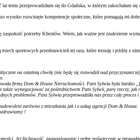
ć lat temu przeprowadziłam się do Gdańska, w którym zakochałam się 
dzo wysoko rozwinięte kompetencje społeczne, które pomagają mi dob
ię zaspokoić potrzeby Klientów. Wiem, jak ważne jest znalezienie wym
trzech sportowych przedstawicieli tej rasy, które trenuję i jeżdżę z n
cznie na ostatnią chwilę (nie będę się rozwodził nad przyczynami tej 
r.
owała firmę Dom & House Nieruchomości. Pani Sylwia była bardzo „fle
ale także wynegocjować za pośrednictwem Pani Sylwii, parę rzeczy, jak 
żadnych problemów. Pani Sylwia przeprowadziła nas przez cały proces
 zadowoleni zarówno z mieszkania jak i z usług agencji Dom & House.
pozdrawiamy !
omości. Jej fachowość, zaangażowanie i pełne poświęcenie w prowadz