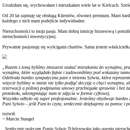
Urodziłam się, wychowałam i mieszkałam wiele lat w Kielcach. Sześ
Od 20 lat zajmuję się obsługą Klientów, również premium. Mam bar
każdego z nich mam podejście indywidualne.
Nieruchomości to moja pasja. Mam dobrą intuicję biznesową i potraf
nieruchomości inwestycyjnej.
Prywatnie pasjonuję się wyścigami chartów. Sama jestem właścicielką 
„Razem z żoną byliśmy zmuszeni szukać mieszkania do wynajmu, prakty
wynajmu, które wyglądało fajnie i zadzwoniliśmy pod wskazany nume
Odebrała bardzo sympatyczna pani o imieniu Sylwia, która reprezent
wizycie byliśmy w stanie nie tylko podjąć decyzję o chęci wynajmu, 
rezerwacji a później podpisania umowy przebiegała sprawnie i bez 
protokołu, udostępniając nam te zdjęcia w formie cyfrowej.
Wszystko odbyło się super profesjonalnie. Jesteśmy obydwoje bardzo
Pani Sylwio – jeśli Pani to czyta, serdecznie dziękujemy za pomoc i 
rozwiń
~ Marcin Stangel
„Serdecznie polecam Panią Sylwię Tchórzewską jako agenta nieruch