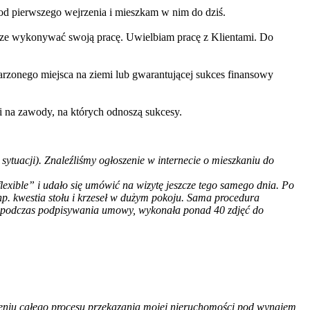
od pierwszego wejrzenia i mieszkam w nim do dziś.
rze wykonywać swoją pracę. Uwielbiam pracę z Klientami. Do
arzonego miejsca na ziemi lub gwarantującej sukces finansowy
imi na zawody, na których odnoszą sukcesy.
sytuacji). Znaleźliśmy ogłoszenie w internecie o mieszkaniu do
xible” i udało się umówić na wizytę jeszcze tego samego dnia. Po
np. kwestia stołu i krzeseł w dużym pokoju. Sama procedura
 i podczas podpisywania umowy, wykonała ponad 40 zdjęć do
eniu całego procesu przekazania mojej nieruchomości pod wynajem,