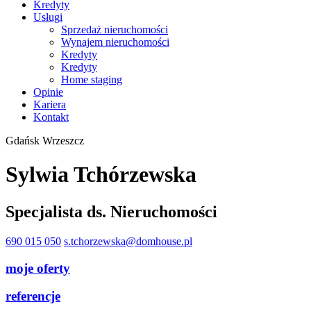
Kredyty
Usługi
Sprzedaż nieruchomości
Wynajem nieruchomości
Kredyty
Kredyty
Home staging
Opinie
Kariera
Kontakt
Gdańsk Wrzeszcz
Sylwia Tchórzewska
Specjalista ds. Nieruchomości
690 015 050
s.tchorzewska@domhouse.pl
moje oferty
referencje