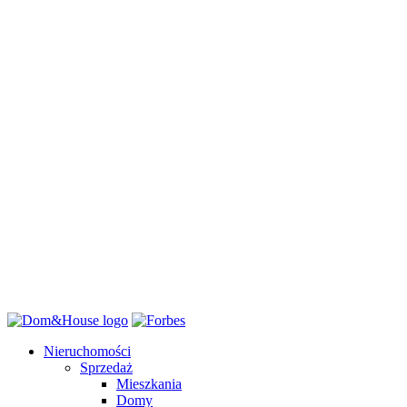
Wszystkie
Wolnostojący
Bliźniak
Segment środkowy
Segment skrajny
Półbliźniak
Kamienica
Willa
Rezydencja
Dworek
Szeregowy
Piętro domu
Sprzedaż
Wynajem
Szukaj
Nieruchomości
Sprzedaż
Mieszkania
Domy