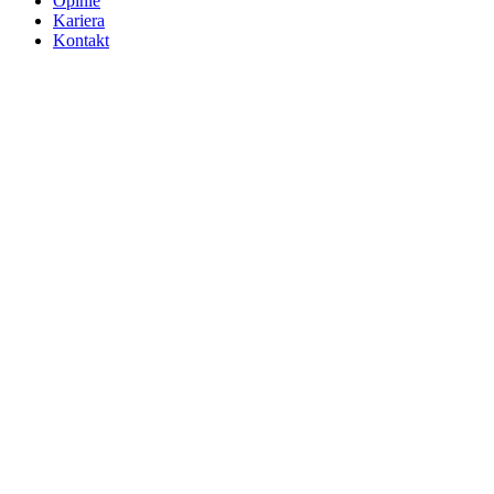
Opinie
Kariera
Kontakt
Sprzedaż
Wynajem
Mieszkanie
Dom
Działka
Lokal użytkowy
Polska
Hiszpania
Tanzania
Zjednoczone Emiraty Arabskie
Cypr
Andaluzja
Alicante
Costa del Sol
Malaga
Fuengirola
Hiszpania
Zanzibar
Dubaj